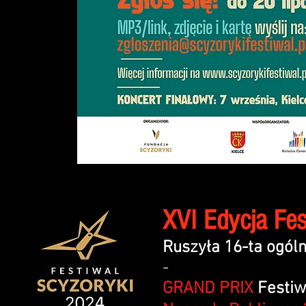
XVI Edycja Fe
Ruszyła 16-ta ogól
-
GRAND PRIX
Festi