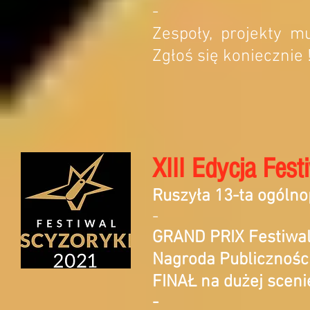
-
Zespoły, projekty m
Zgłoś się koniecznie !
XIII Edycja Fes
Ruszyła 13-ta ogólno
-
GRAND PRIX Festiw
Nagroda Publiczności
FINAŁ na dużej scenie
-