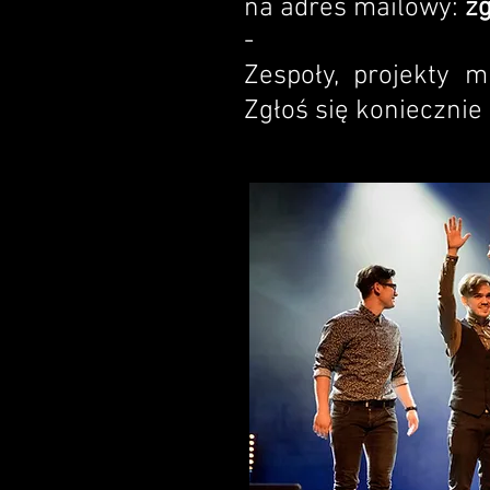
na adres mailowy:
zg
-
Zespoły, projekty m
Zgłoś się koniecznie !