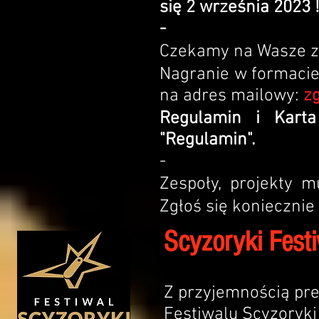
się 2 września 2023
!
-
Czekamy na Wasze z
Nagranie w formacie 
na adres mailowy:
z
Regulamin i Karta
"Regulamin".
-
Zespoły, projekty m
Zgłoś się koniecznie 
Scyzoryki Fest
Z przyjemnością pr
Festiwalu Scyzoryki